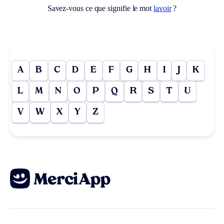
Savez-vous ce que signifie le mot
lavoir
?
A
B
C
D
E
F
G
H
I
J
K
L
M
N
O
P
Q
R
S
T
U
V
W
X
Y
Z