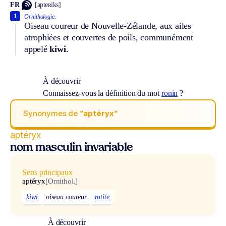
FR
[apteʀiks]
1
Ornithologie.
Oiseau coureur de Nouvelle-Zélande, aux ailes
atrophiées et couvertes de poils, communément
appelé
kiwi
.
À découvrir
Connaissez-vous la définition du mot
ronin
?
Synonymes de
“aptéryx“
aptéryx
nom masculin invariable
Sens principaux
aptéryx
[Ornithol.]
kiwi
oiseau coureur
ratite
À découvrir