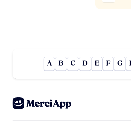
A
B
C
D
E
F
G