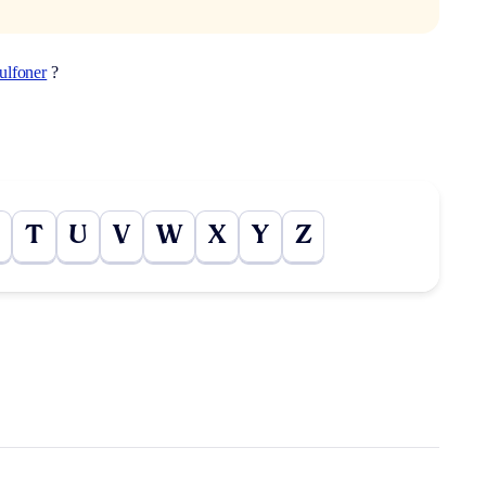
ulfoner
?
T
U
V
W
X
Y
Z