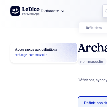
Aller au contenu
Co
Dictionnaire
0
r
Définitions
Arch
Accès rapide aux définitions
archange, nom masculin
nom masculin
Définitions, synon
Définitions 