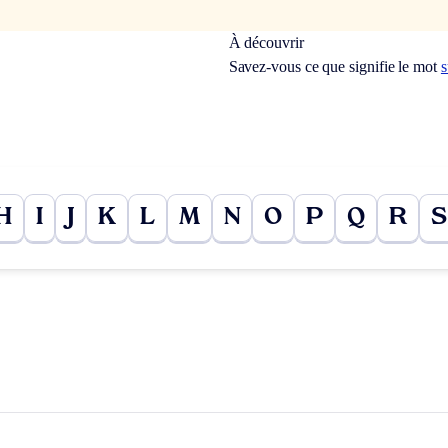
À découvrir
Savez-vous ce que signifie le mot
s
H
I
J
K
L
M
N
O
P
Q
R
S