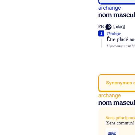
archange
nom mascul
FR
[aʀkɑ̃ʒ]
1
Théologie.
Être placé au
L’archange saint Mi
Synonymes 
archange
nom mascul
Sens principau
[Sens commun]
ange