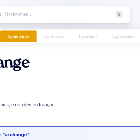
mmencez à chercher un mot dans le dictionnaire :
S
esults found.
Synonymes
Contraires
Locutions
Expressions
ange
ymes, exemples en français
de
“archange“