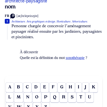
architecte-paysagiste
nom
FR
[aʀʃitɛktpeizaʒist]
1
Architecture.
Arts graphiques et design.
Horticulture.
Arboriculture.
Personne chargée de concevoir l’aménagement
paysager réalisé ensuite par les jardiniers, paysagistes
et piscinistes.
À découvrir
Quelle est la définition du mot
sonothérapie
?
A
B
C
D
E
F
G
H
I
J
K
L
M
N
O
P
Q
R
S
T
U