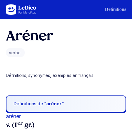
Aller au contenu
Définitions
Aréner
verbe
Définitions, synonymes, exemples en français
Définitions de
“aréner“
aréner
er
v. (1
gr.)