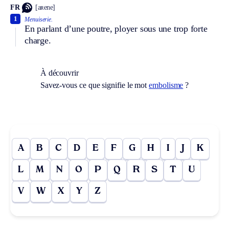
FR
[aʀene]
1
Menuiserie.
En parlant d’une poutre, ployer sous une trop forte
charge.
À découvrir
Savez-vous ce que signifie le mot
embolisme
?
A
B
C
D
E
F
G
H
I
J
K
L
M
N
O
P
Q
R
S
T
U
V
W
X
Y
Z