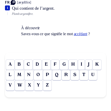
FR
[aʀʒɑ̃tifɛʀ]
Qui contient de l’argent.
1
Plomb argentifère.
À découvrir
Savez-vous ce que signifie le mot
accédant
?
A
B
C
D
E
F
G
H
I
J
K
L
M
N
O
P
Q
R
S
T
U
V
W
X
Y
Z