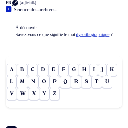
FR
[aʀʃivistik]
Science des archives.
1
À découvrir
Savez-vous ce que signifie le mot
dysorthographique
?
A
B
C
D
E
F
G
H
I
J
K
L
M
N
O
P
Q
R
S
T
U
V
W
X
Y
Z