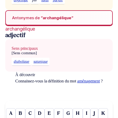
angélique
pur
idéal
parfait
Antonymes de
“archangélique“
archangélique
adjectif
Sens principaux
[Sens commun]
diabolique
satanique
À découvrir
Connaissez-vous la définition du mot
aménagement
?
A
B
C
D
E
F
G
H
I
J
K