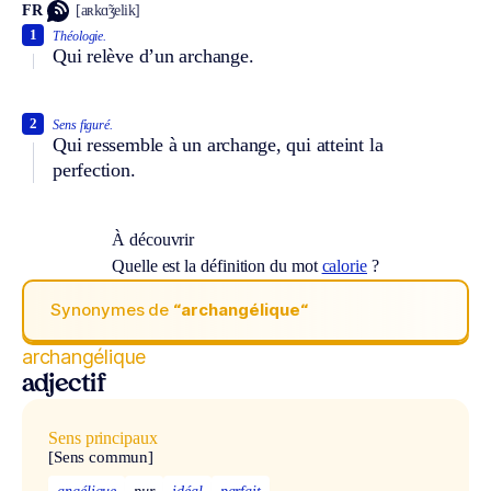
FR
[aʀkɑ̃ʒelik]
1
Théologie.
Qui relève d’un archange.
2
Sens figuré.
Qui ressemble à un archange, qui atteint la
perfection.
À découvrir
Quelle est la définition du mot
calorie
?
Synonymes de
“archangélique“
archangélique
adjectif
Sens principaux
[Sens commun]