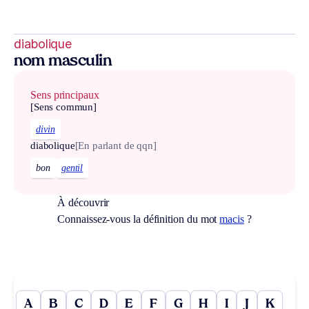
diabolique
nom masculin
Sens principaux
[Sens commun]
divin
diabolique
[En parlant de qqn]
bon
gentil
À découvrir
Connaissez-vous la définition du mot
macis
?
A
B
C
D
E
F
G
H
I
J
K