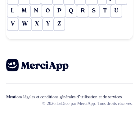
L
M
N
O
P
Q
R
S
T
U
V
W
X
Y
Z
Mentions légales et conditions générales d’utilisation et de services
© 2026 LeDico par MerciApp. Tous droits réservés.