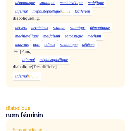
démoniaque
satanique
machiavélique
maléfique
infernal
méphistophélique
[Litt.]
luciférien
diabolique
[Fig.]
pervers
pernicieux
sadique
satanique
démoniaque
machiavélique
malfaisant
sarcastique
méchant
mauvais
noir
odieux
sardonique
délétère
↪
[Fam.]
infernal
méphistophélique
diabolique
[Très difficile]
infernal
[Fam.]
diabolique
nom féminin
Sens principaux