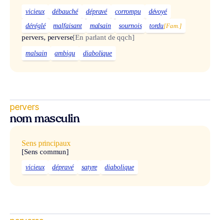
vicieux
débauché
dépravé
corrompu
dévoyé
déréglé
malfaisant
malsain
sournois
tordu
[Fam.]
pervers, perverse
[En parlant de qqch]
malsain
ambigu
diabolique
pervers
nom masculin
Sens principaux
[Sens commun]
vicieux
dépravé
satyre
diabolique