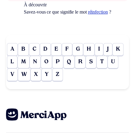
À découvrir
Savez-vous ce que signifie le mot
réinfection
?
A
B
C
D
E
F
G
H
I
J
K
L
M
N
O
P
Q
R
S
T
U
V
W
X
Y
Z