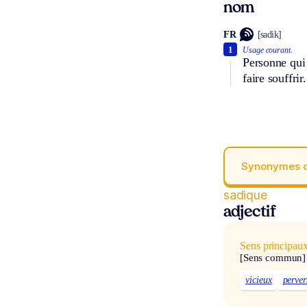
nom
FR
[sadik]
1
Usage courant.
Personne qui 
faire souffrir.
Synonymes 
sadique
adjectif
Sens principau
[Sens commun]
vicieux
perver