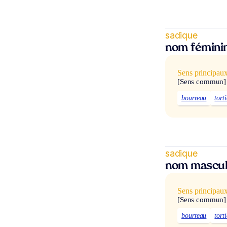
sadique
nom fémini
Sens principau
[Sens commun]
bourreau
tort
sadique
nom mascul
Sens principau
[Sens commun]
bourreau
tort