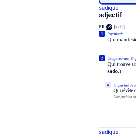
sadique
adjectif
FR
[sadik]
1
Psychiatrie.
Qui manifest
2
Usage courant.
En 
Qui trouve un
sado
.)
a
En parlant de q
Qui révèle 
Une punition sa
sadique