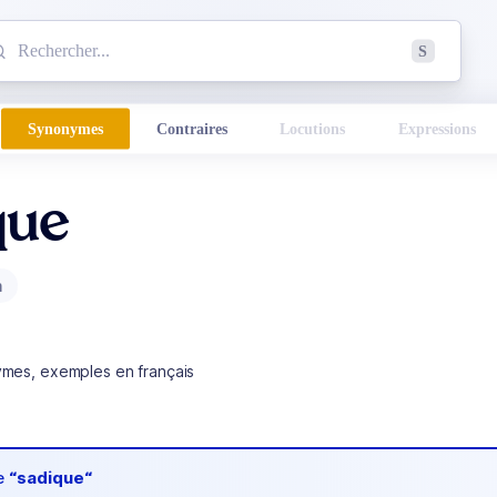
mmencez à chercher un mot dans le dictionnaire :
S
esults found.
Synonymes
Contraires
Locutions
Expressions
que
m
ymes, exemples en français
de
“sadique“