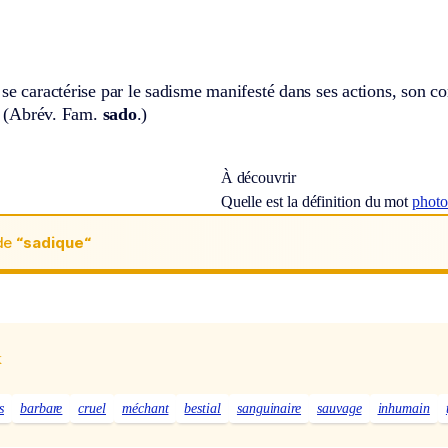
se caractérise par le sadisme manifesté dans ses actions, son co
 (
Abrév.
Fam.
sado
.)
À découvrir
Quelle est la définition du mot
photo
de
“sadique“
x
s
barbare
cruel
méchant
bestial
sanguinaire
sauvage
inhumain