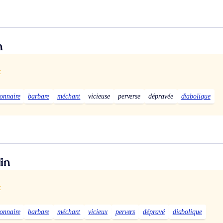
n
x
ionnaire
barbare
méchant
vicieuse
perverse
dépravée
diabolique
in
x
ionnaire
barbare
méchant
vicieux
pervers
dépravé
diabolique