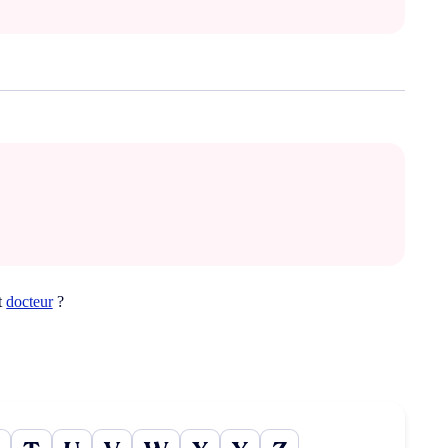
t
docteur
?