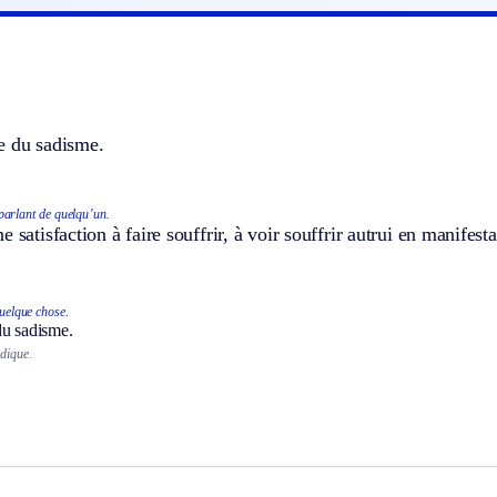
e du sadisme.
parlant de quelqu’un.
e satisfaction à faire souffrir, à voir souffrir autrui en manifes
uelque chose.
du sadisme.
dique.