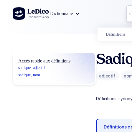
Aller au contenu
Co
Dictionnaire
0
r
Définitions
Sadi
Accès rapide aux définitions
sadique, adjectif
sadique, nom
adjectif
no
Définitions, synon
Définitions 