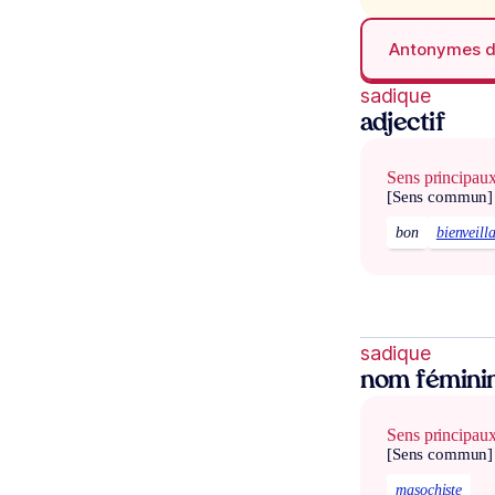
Antonymes 
sadique
adjectif
Sens principau
[Sens commun]
bon
bienveill
sadique
nom fémini
Sens principau
[Sens commun]
masochiste