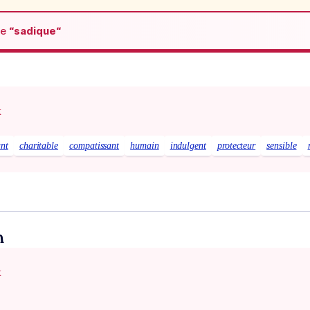
de
“sadique“
x
ant
charitable
compatissant
humain
indulgent
protecteur
sensible
n
x