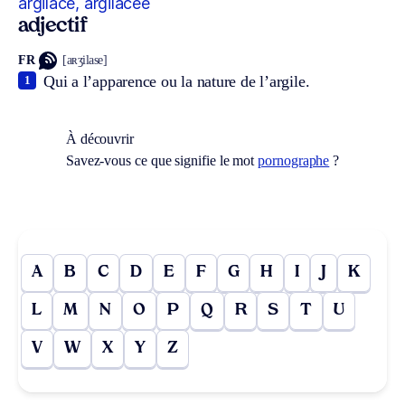
argilacé, argilacée
adjectif
FR
[aʀʒilase]
Qui a l’apparence ou la nature de l’argile.
1
À découvrir
Savez-vous ce que signifie le mot
pornographe
?
A
B
C
D
E
F
G
H
I
J
K
L
M
N
O
P
Q
R
S
T
U
V
W
X
Y
Z