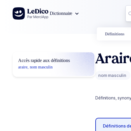
Aller au contenu
Co
Dictionnaire
0
r
Définitions
Arair
Accès rapide aux définitions
araire, nom masculin
nom masculin
Définitions, synon
Définitions 