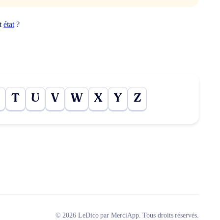
ot
état
?
T
U
V
W
X
Y
Z
© 2026 LeDico par MerciApp. Tous droits réservés.