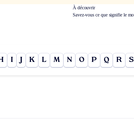
À découvrir
Savez-vous ce que signifie le m
H
I
J
K
L
M
N
O
P
Q
R
S