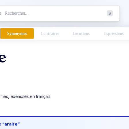
mmencez à chercher un mot dans le dictionnaire :
S
esults found.
Synonymes
Contraires
Locutions
Expressions
e
ymes, exemples en français
de
“araire“