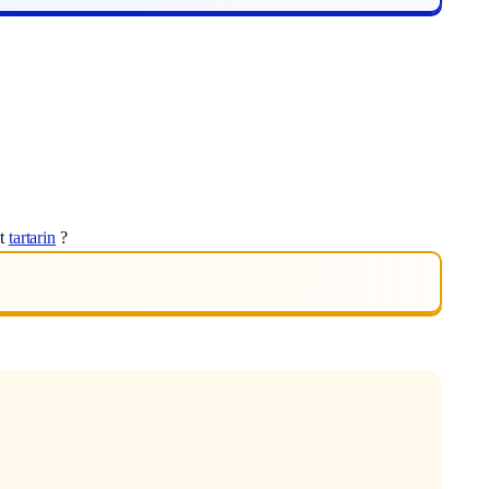
ot
tartarin
?