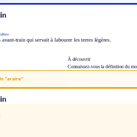
in
ulture.
avant-train qui servait à labourer les terres légères.
À découvrir
Connaissez-vous la définition du m
de
“araire“
in
x