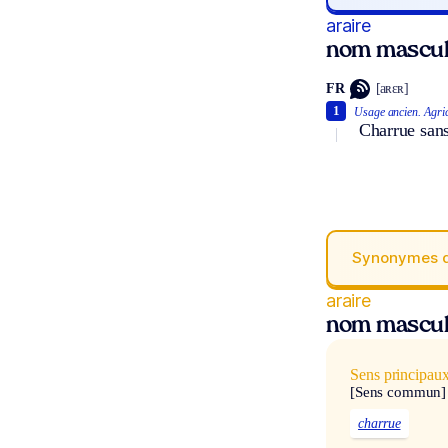
araire
nom mascul
FR
[aʀɛʀ]
1
Usage ancien.
Agric
Charrue sans 
Synonymes 
araire
nom mascul
Sens principau
[Sens commun]
charrue