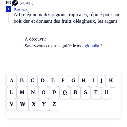
FR
[aʀganje]
1
Botanique.
Arbre épineux des régions tropicales, réputé pour son
bois dur et donnant des fruits oléagineux, les argans.
À découvrir
Savez-vous ce que signifie le mot
globulin
?
A
B
C
D
E
F
G
H
I
J
K
L
M
N
O
P
Q
R
S
T
U
V
W
X
Y
Z