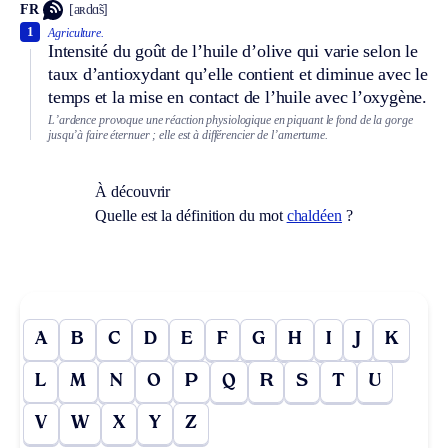
FR
[aʀdɑ̃s]
1
Agriculture.
Intensité du goût de l’huile d’olive qui varie selon le
taux d’antioxydant qu’elle contient et diminue avec le
temps et la mise en contact de l’huile avec l’oxygène.
L’ardence provoque une réaction physiologique en piquant le fond de la gorge
jusqu’à faire éternuer ; elle est à différencier de l’amertume.
À découvrir
Quelle est la définition du mot
chaldéen
?
A
B
C
D
E
F
G
H
I
J
K
L
M
N
O
P
Q
R
S
T
U
V
W
X
Y
Z