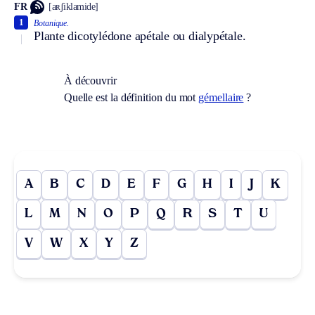
FR
[aʀʃiklamide]
1
Botanique.
Plante dicotylédone apétale ou dialypétale.
À découvrir
Quelle est la définition du mot
gémellaire
?
A
B
C
D
E
F
G
H
I
J
K
L
M
N
O
P
Q
R
S
T
U
V
W
X
Y
Z