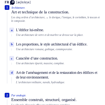
FR
[aʀʃitɛktyʀ]
1
Architecture.
Art et technique de la construction.
Les cinq ordres d’architecture,
→ le dorique, l’ionique, le corinthien, le toscan et
le composite.
L’édifice lui-même.
a
Une architecture de verre et de marbre se dresse sur la place.
Les proportions, le style architectural d’un édifice.
b
Une architecture romane, gothique, contemporaine.
Caractère d’une construction.
c
Une architecture épurée, massive, complexe.
Art de l’aménagement et de la restauration des édifices et
d
de leur environnement.
L’architecture militaire, navale, hydraulique.
2
Par analogie.
Ensemble construit, structuré, organisé.