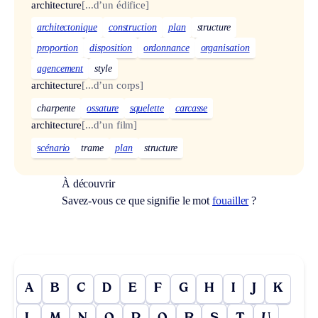
architecture
[...d’un édifice]
architectonique
construction
plan
structure
proportion
disposition
ordonnance
organisation
agencement
style
architecture
[...d’un corps]
charpente
ossature
squelette
carcasse
architecture
[...d’un film]
scénario
trame
plan
structure
À découvrir
Savez-vous ce que signifie le mot
fouailler
?
A
B
C
D
E
F
G
H
I
J
K