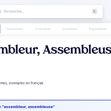
mmencez à chercher un mot dans le dictionnaire :
S
esults found.
Synonymes
Contraires
Locutions
Expressions
mbleur, Assembleu
ymes, exemples en français
de
“assembleur, assembleuse“