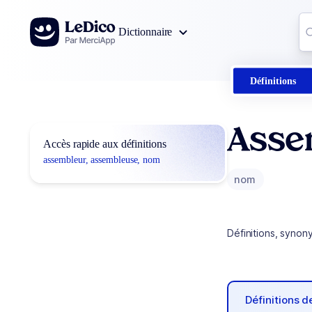
Aller au contenu
Co
Dictionnaire
0
r
Définitions
Asse
Accès rapide aux définitions
assembleur, assembleuse, nom
nom
Définitions, synon
Définitions 