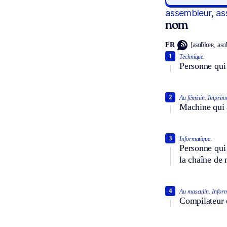
assembleur, a
nom
FR
[asɑ̃blœʀ, asɑ̃
1
Technique.
Personne qui 
2
Au féminin.
Imprime
Machine qui a
3
Informatique.
Personne qui 
la chaîne de
4
Au masculin.
Inform
Compilateur 