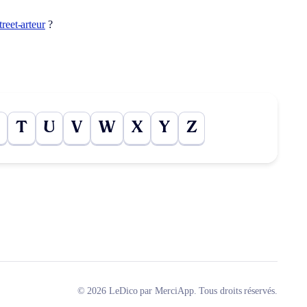
treet-arteur
?
T
U
V
W
X
Y
Z
© 2026 LeDico par MerciApp. Tous droits réservés.