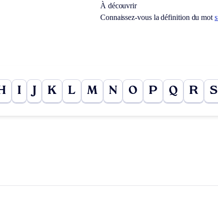
À découvrir
Connaissez-vous la définition du mot
s
H
I
J
K
L
M
N
O
P
Q
R
S