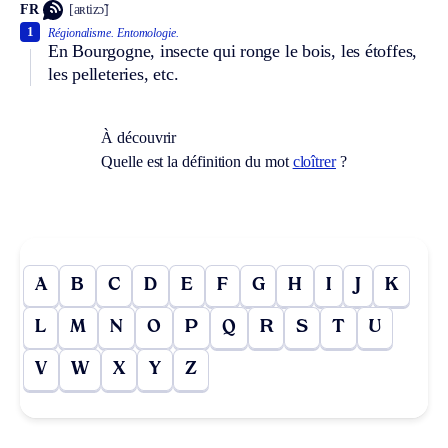
FR
[aʀtizɔ̃]
1
Régionalisme.
Entomologie.
En Bourgogne, insecte qui ronge le bois, les étoffes,
les pelleteries, etc.
À découvrir
Quelle est la définition du mot
cloîtrer
?
A
B
C
D
E
F
G
H
I
J
K
L
M
N
O
P
Q
R
S
T
U
V
W
X
Y
Z