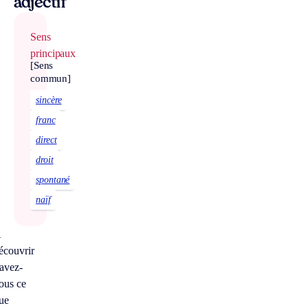
adjectif
Sens
principaux
[Sens
commun]
sincère
franc
direct
droit
spontané
naïf
À
écouvrir
avez-
ous ce
ue