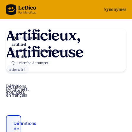
Aller au contenu
Synonymes
Artificieux,
Ne pas confondre
artificiel
Artificieuse
Qui n’est pas produit par la nature.
artificieux
Qui cherche à tromper.
adjectif
Définitions,
synonymes,
exemples
en français
Définitions
de