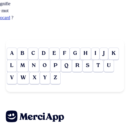
ignifie
e mot
rocard
?
A
B
C
D
E
F
G
H
I
J
K
L
M
N
O
P
Q
R
S
T
U
V
W
X
Y
Z