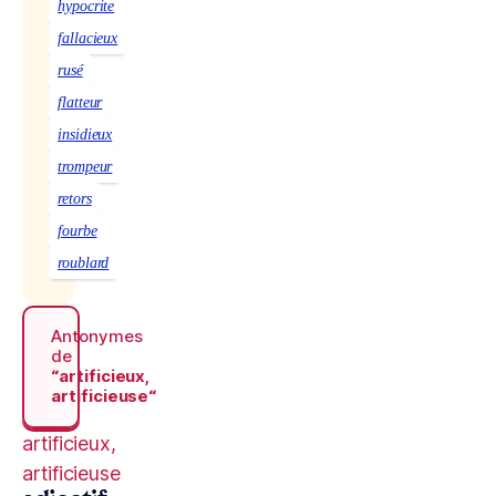
hypocrite
fallacieux
rusé
flatteur
insidieux
trompeur
retors
fourbe
roublard
Antonymes
de
“artificieux,
artificieuse“
artificieux,
artificieuse