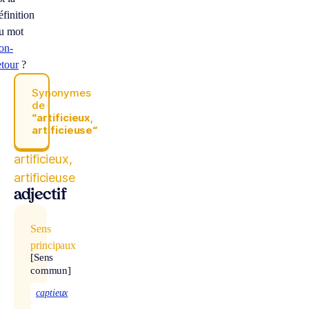
éfinition
u mot
on-
etour
?
Synonymes
de
“artificieux,
artificieuse“
artificieux,
artificieuse
adjectif
Sens
principaux
[Sens
commun]
captieux