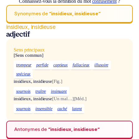
Connaissez-vous la définition du mot
confusément
?
Synonymes de
“insidieux, insidieuse“
insidieux, insidieuse
adjectif
Sens principaux
[Sens commun]
trompeur
perfide
captieux
fallacieux
illusoire
spécieux
insidieux, insidieuse
[Fig.]
sournois
traître
insinuant
insidieux, insidieuse
[Un mal…]
[Méd.]
sournois
insensible
caché
latent
Antonymes de
“insidieux, insidieuse“