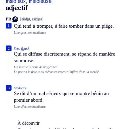
insidieux, insidieuse
adjectif
FR
[ɛ̃sidjø, ɛ̃sidjøz]
Qui tend à tromper, à faire tomber dans un piège.
1
Une question insidieuse.
2
Sens figuré.
Qui se diffuse discrètement, se répand de manière
sournoise.
Un insidieux désir de vengeance.
Le poison insidieux du mécontentement s’infiltre dans la société.
3
Médecine.
Se dit d’un mal sérieux qui se montre bénin au
premier abord.
Une affection insidieuse.
À découvrir