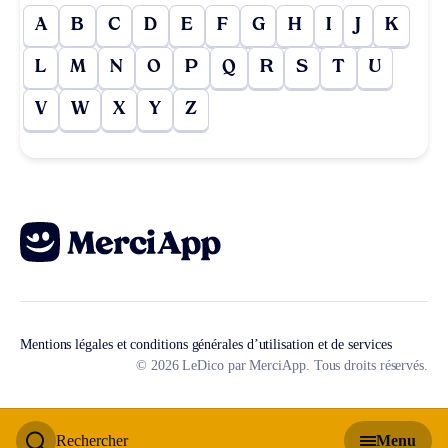
A
B
C
D
E
F
G
H
I
J
K
L
M
N
O
P
Q
R
S
T
U
V
W
X
Y
Z
Mentions légales et conditions générales d’utilisation et de services
© 2026 LeDico par MerciApp. Tous droits réservés.
Rechercher
Menu