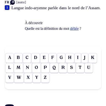
FR
[asamɛ]
Langue indo-aryenne parlée dans le nord de l’Assam.
1
À découvrir
Quelle est la définition du mot
déliée
?
A
B
C
D
E
F
G
H
I
J
K
L
M
N
O
P
Q
R
S
T
U
V
W
X
Y
Z