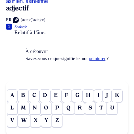
asinien, asinienne
adjectif
FR
[azinjɛ̃, azinjɛn]
1
Zoologie.
Relatif à l’âne.
À découvrir
Savez-vous ce que signifie le mot
peinturer
?
A
B
C
D
E
F
G
H
I
J
K
L
M
N
O
P
Q
R
S
T
U
V
W
X
Y
Z