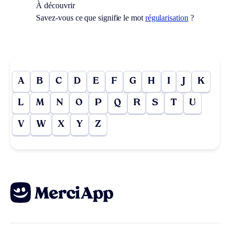
À découvrir
Savez-vous ce que signifie le mot
régularisation
?
A
B
C
D
E
F
G
H
I
J
K
L
M
N
O
P
Q
R
S
T
U
V
W
X
Y
Z