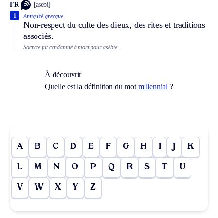
FR
[asebi]
1
Antiquité grecque.
Non-respect du culte des dieux, des rites et traditions
associés.
Socrate fut condamné à mort pour asébie.
À découvrir
Quelle est la définition du mot
millennial
?
A
B
C
D
E
F
G
H
I
J
K
L
M
N
O
P
Q
R
S
T
U
V
W
X
Y
Z