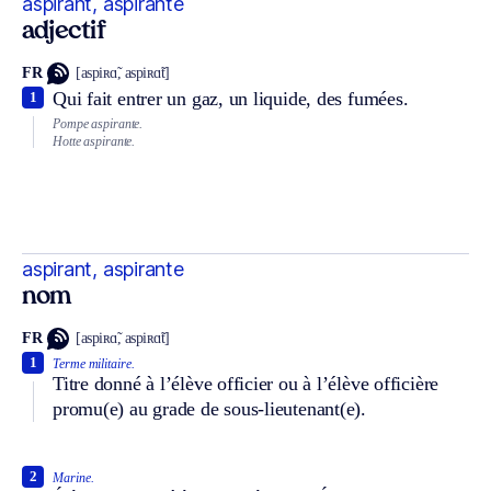
aspirant, aspirante
adjectif
FR
[aspiʀɑ̃, aspiʀɑ̃t]
Qui fait entrer un gaz, un liquide, des fumées.
1
Pompe aspirante.
Hotte aspirante.
aspirant, aspirante
nom
FR
[aspiʀɑ̃, aspiʀɑ̃t]
1
Terme militaire.
Titre donné à l’élève officier ou à l’élève officière
promu(e) au grade de sous-lieutenant(e).
2
Marine.