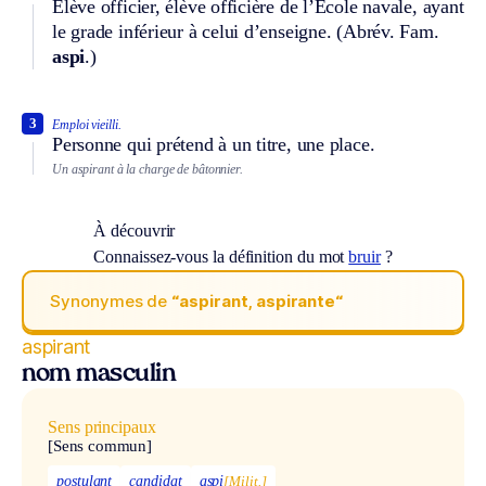
Élève officier, élève officière de l’École navale, ayant
le grade inférieur à celui d’enseigne. (
Abrév.
Fam.
aspi
.)
3
Emploi vieilli.
Personne qui prétend à un titre, une place.
Un aspirant à la charge de bâtonnier.
À découvrir
Connaissez-vous la définition du mot
bruir
?
Synonymes de
“aspirant, aspirante“
aspirant
nom masculin
Sens principaux
[Sens commun]
postulant
candidat
aspi
[Milit.]