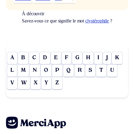
À découvrir
Savez-vous ce que signifie le mot
clystérophile
?
A
B
C
D
E
F
G
H
I
J
K
L
M
N
O
P
Q
R
S
T
U
V
W
X
Y
Z