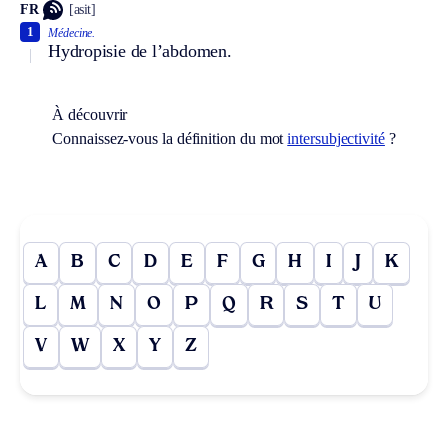
FR
[asit]
1
Médecine.
Hydropisie de l’abdomen.
À découvrir
Connaissez-vous la définition du mot
intersubjectivité
?
A
B
C
D
E
F
G
H
I
J
K
L
M
N
O
P
Q
R
S
T
U
V
W
X
Y
Z