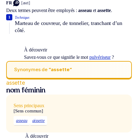
FR
[asɛt]
Deux termes peuvent être employés :
asseau
et
assette
.
1
Technique.
Marteau de couvreur, de tonnelier, tranchant d’un
côté.
À découvrir
Savez-vous ce que signifie le mot
pulvériseur
?
Synonymes de
“assette“
assette
nom féminin
Sens principaux
[Sens commun]
asseau
aissette
À découvrir