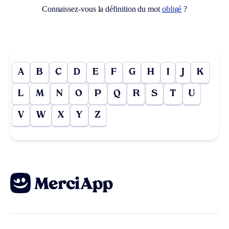
Connaissez-vous la définition du mot
obligé
?
A
B
C
D
E
F
G
H
I
J
K
L
M
N
O
P
Q
R
S
T
U
V
W
X
Y
Z