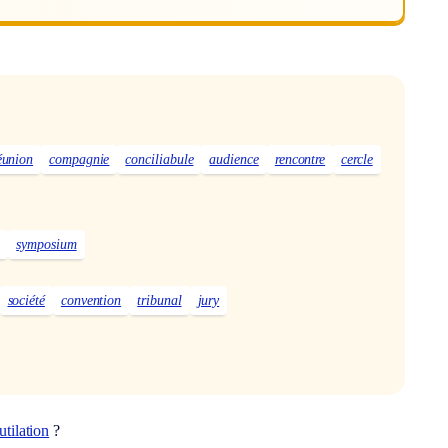
éunion
compagnie
conciliabule
audience
rencontre
cercle
s
symposium
société
convention
tribunal
jury
tilation
?