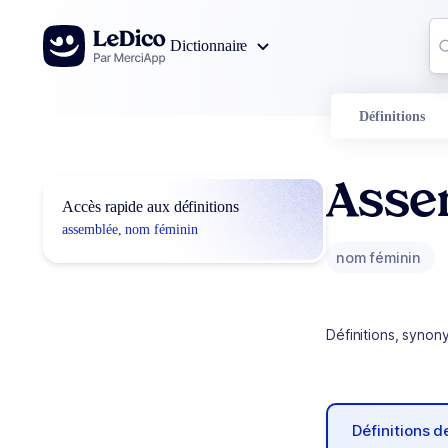
Aller au contenu
Co
Dictionnaire
0
r
Définitions
Asse
Accès rapide aux définitions
assemblée, nom féminin
nom féminin
Définitions, synon
Définitions 