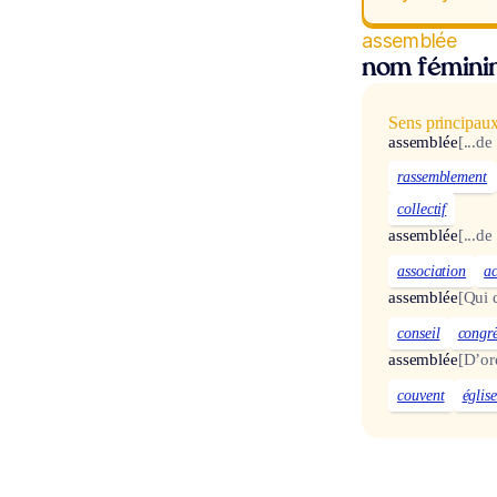
assemblée
nom fémini
Sens principau
assemblée
[...d
rassemblement
collectif
assemblée
[...de
association
a
assemblée
[Qui 
conseil
congr
assemblée
[D’or
couvent
églis