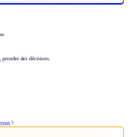
ne.
, prendre des décisions.
verger
?