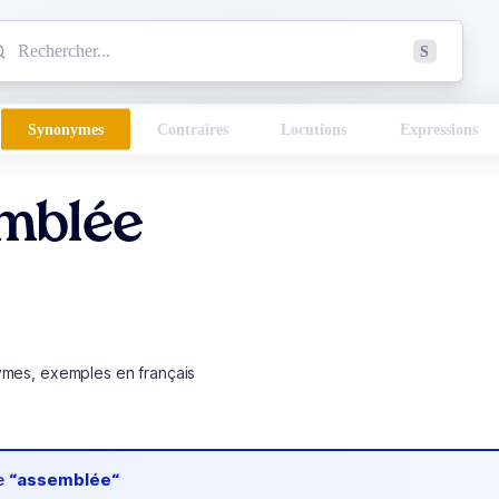
mmencez à chercher un mot dans le dictionnaire :
S
esults found.
Synonymes
Contraires
Locutions
Expressions
mblée
ymes, exemples en français
de
“assemblée“