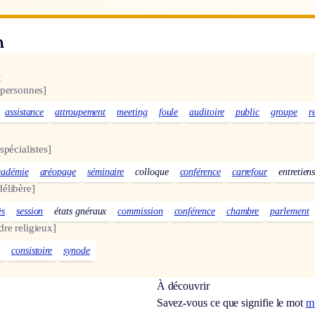
n
x
e personnes]
assistance
attroupement
meeting
foule
auditoire
public
groupe
r
 spécialistes]
cadémie
aréopage
séminaire
colloque
conférence
carrefour
entretien
délibère]
ès
session
états gnéraux
commission
conférence
chambre
parlement
dre religieux]
e
consistoire
synode
À découvrir
Savez-vous ce que signifie le mot
mu