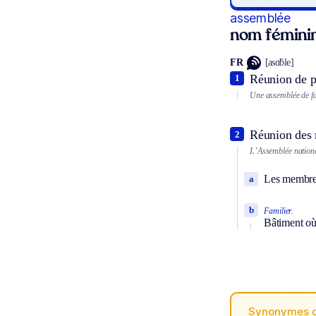
assemblée
nom fémini
FR
[asɑ̃ble]
Réunion de p
1
Une assemblée de fa
Réunion des m
2
L’Assemblée nationa
Les membres
a
b
Familier.
Bâtiment où 
Synonymes 