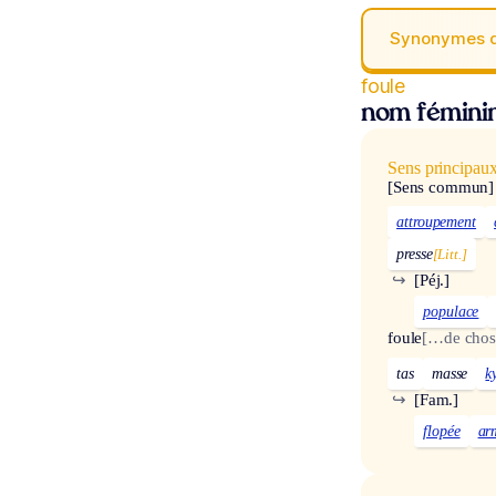
Synonymes 
foule
nom fémini
Sens principau
[Sens commun]
attroupement
presse
[Litt.]
↪
[Péj.]
populace
foule
[…de chos
tas
masse
k
↪
[Fam.]
flopée
ar