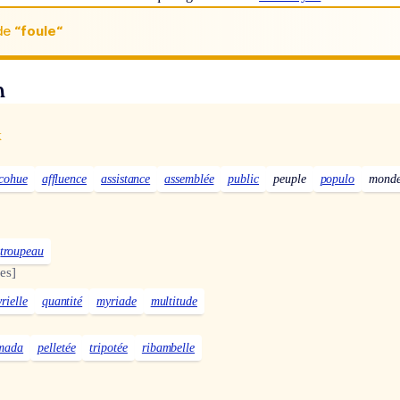
de
“foule“
n
x
cohue
affluence
assistance
assemblée
public
peuple
populo
mond
troupeau
es]
yrielle
quantité
myriade
multitude
mada
pelletée
tripotée
ribambelle