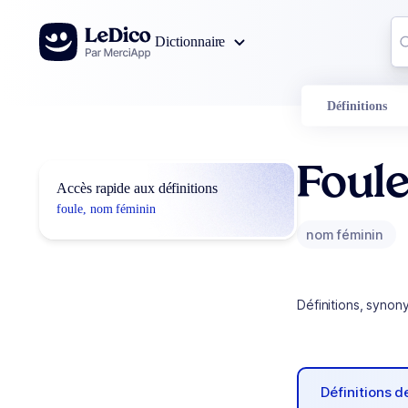
Aller au contenu
Co
Dictionnaire
0
r
Définitions
Foul
Accès rapide aux définitions
foule, nom féminin
nom féminin
Définitions, synon
Définitions 