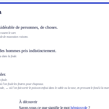
n
idérable de personnes, de choses.
cusent le sort.
ule de mauvaises raisons.
s hommes pris indistinctement.
 dans la foule.
ler.
 foule.
ù l’on foule les feutres pour chapeaux.
oule,
→ où l’on fait sortir le poisson enfoui dans le sable ou la vase, en pressant le fond à la ma
À découvrir
Savez-vous ce que signifie le mot
hémioxyde
?