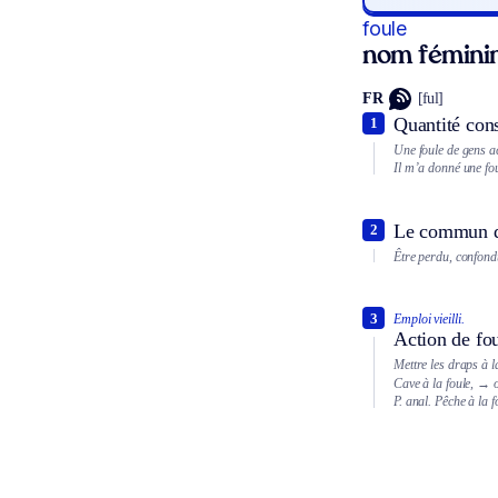
foule
nom fémini
FR
[ful]
Quantité cons
1
Une foule de gens ac
Il m’a donné une fo
Le commun de
2
Être perdu, confondu
3
Emploi vieilli.
Action de fou
Mettre les draps à la
Cave à la foule,
→ o
P. anal.
Pêche à la f