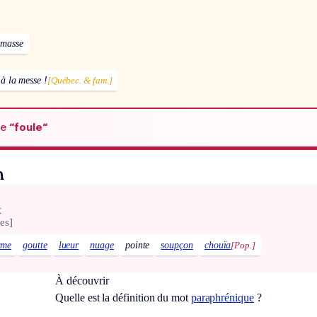
 masse
à la messe !
[Québec. & fam.]
de
“foule“
n
x
es]
rme
goutte
lueur
nuage
pointe
soupçon
chouïa
[Pop.]
À découvrir
Quelle est la définition du mot
paraphrénique
?