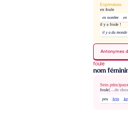
Expressions
en foule
en nombre
en
il y a foule !
il y a du monde 
Antonymes 
foule
nom fémini
Sens principau
foule
[…de chos
peu
brin
la