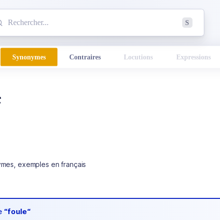
mmencez à chercher un mot dans le dictionnaire :
S
esults found.
Synonymes
Contraires
Locutions
Expressions
e
ymes, exemples en français
de
“foule“