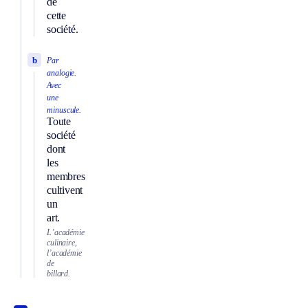
de
cette
société.
b
Par
analogie.
Avec
une
minuscule.
Toute
société
dont
les
membres
cultivent
un
art.
L’académie
culinaire,
l’académie
de
billard.