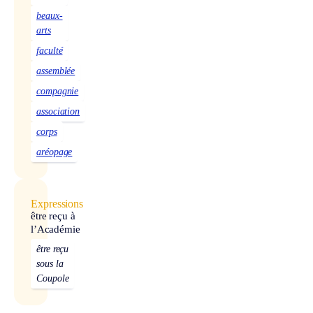
beaux-
arts
faculté
assemblée
compagnie
association
corps
aréopage
Expressions
être reçu à
l’Académie
être reçu
sous la
Coupole