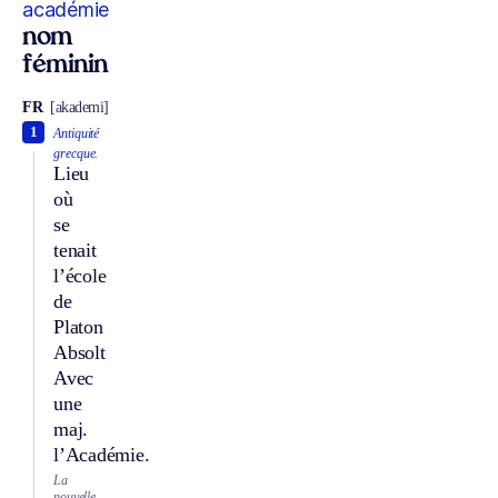
académie
nom
féminin
FR
[akademi]
1
Antiquité
grecque.
Lieu
où
se
tenait
l’école
de
Platon
Absolt
Avec
une
maj.
l’Académie.
La
nouvelle