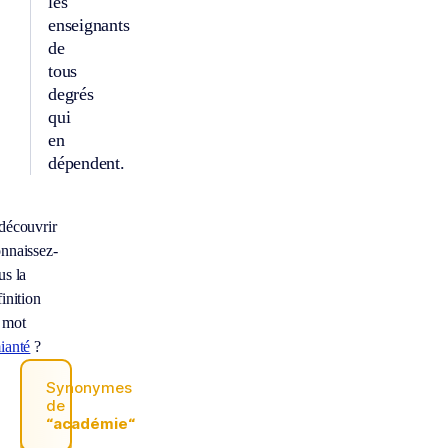
les
enseignants
de
tous
degrés
qui
en
dépendent.
découvrir
nnaissez-
us la
inition
 mot
ianté
?
Synonymes
de
“académie“