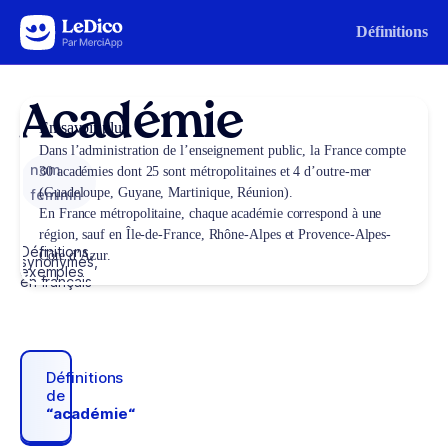
Aller au contenu
Définitions
Académie
En savoir plus
Dans l’administration de l’enseignement public, la France compte
nom
30 académies dont 25 sont métropolitaines et 4 d’outre-mer
(Guadeloupe, Guyane, Martinique, Réunion).
féminin
En France métropolitaine, chaque académie correspond à une
région, sauf en Île-de-France, Rhône-Alpes et Provence-Alpes-
Définitions,
Côte d’Azur.
synonymes,
exemples
en français
Définitions
de
“académie“