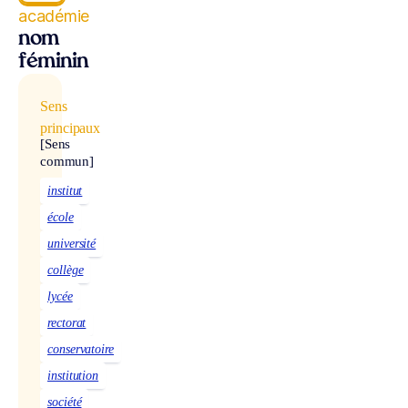
académie
nom
féminin
Sens
principaux
[Sens
commun]
institut
école
université
collège
lycée
rectorat
conservatoire
institution
société