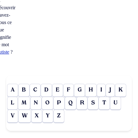
À
écouvrir
avez-
ous ce
ue
ignifie
e mot
utiste
?
A
B
C
D
E
F
G
H
I
J
K
L
M
N
O
P
Q
R
S
T
U
V
W
X
Y
Z