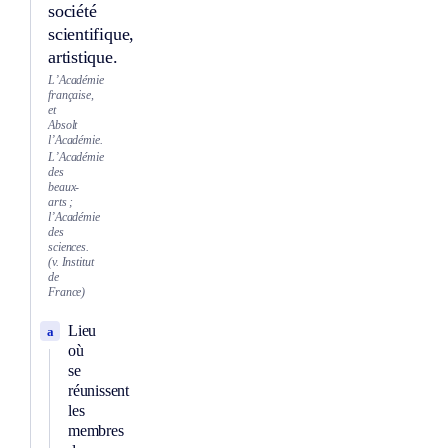
société
scientifique,
artistique.
L’Académie
française,
et
Absolt
l’Académie.
L’Académie
des
beaux-
arts ;
l’Académie
des
sciences.
(v. Institut
de
France)
Lieu
a
où
se
réunissent
les
membres