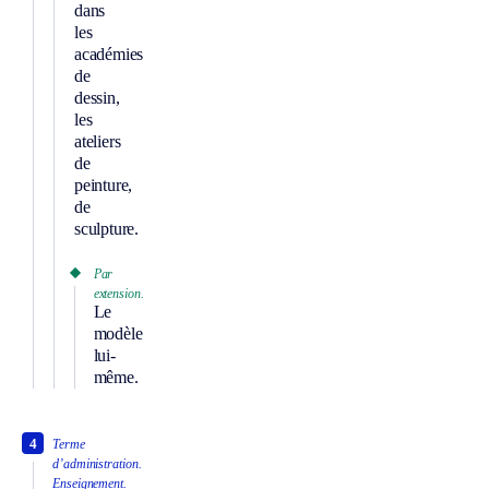
dans
les
académies
de
dessin,
les
ateliers
de
peinture,
de
sculpture.
Par
extension.
Le
modèle
lui-
même.
4
Terme
d’administration.
Enseignement.