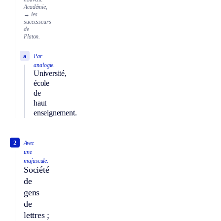
Académie,
→ les
successeurs
de
Platon.
a
Par
analogie.
Université,
école
de
haut
enseignement.
2
Avec
une
majuscule.
Société
de
gens
de
lettres ;