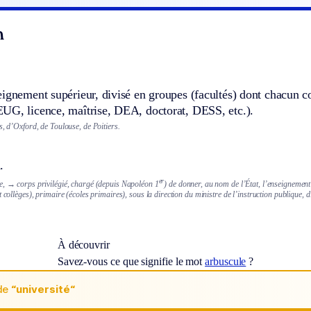
n
ignement supérieur, divisé en groupes (facultés) dont chacun c
UG, licence, maîtrise, DEA, doctorat, DESS, etc.).
s, d’Oxford, de Toulouse, de Poitiers.
.
e
r
e,
→ corps privilégié, chargé (depuis Napoléon 1
) de donner, au nom de l’État, l’enseignement 
t collèges), primaire (écoles primaires), sous la direction du ministre de l’instruction publique, d
À découvrir
Savez-vous ce que signifie le mot
arbuscule
?
de
“université“