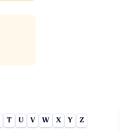
T
U
V
W
X
Y
Z