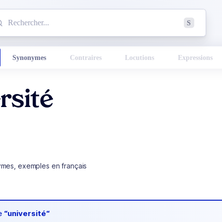
mmencez à chercher un mot dans le dictionnaire :
S
esults found.
Synonymes
Contraires
Locutions
Expressions
rsité
ymes, exemples en français
de
“université“