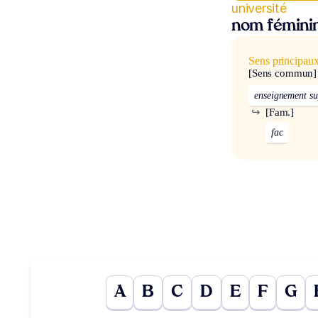
université
nom fémini
Sens principau
[Sens commun]
enseignement su
↪
[Fam.]
fac
A
B
C
D
E
F
G