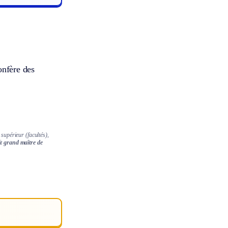
onfère des
supérieur (facultés),
it
grand maître de