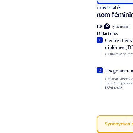
université
nom fémini
FR
[ynivɛʀsite]
Didactique.
Centre d’ense
1
diplômes (DE
L’université de Pari
Usage ancien
2
Université de Franc
secondaire (lycées e
l’Université
.
Synonymes 