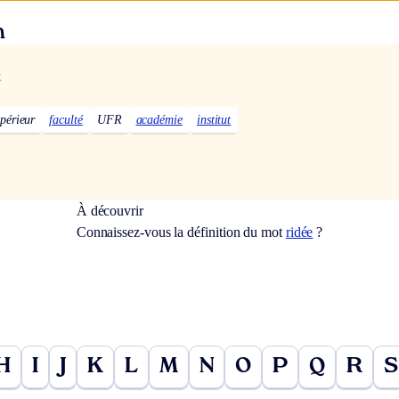
n
x
périeur
faculté
UFR
académie
institut
À découvrir
Connaissez-vous la définition du mot
ridée
?
H
I
J
K
L
M
N
O
P
Q
R
S