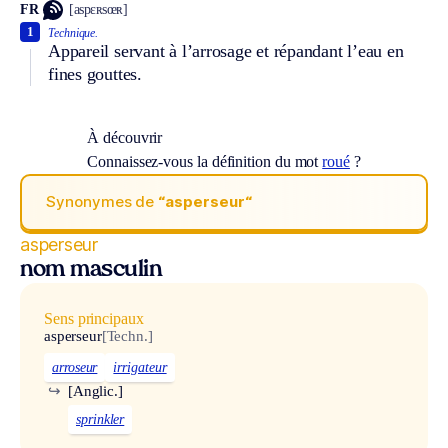
FR
[aspɛʀsœʀ]
1
Technique.
Appareil servant à l’arrosage et répandant l’eau en
fines gouttes.
À découvrir
Connaissez-vous la définition du mot
roué
?
Synonymes de
“asperseur“
asperseur
nom masculin
Sens principaux
asperseur
[Techn.]
arroseur
irrigateur
↪
[Anglic.]
sprinkler