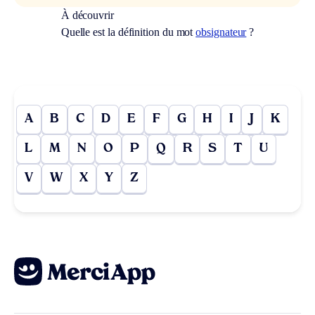
À découvrir
Quelle est la définition du mot
obsignateur
?
A
B
C
D
E
F
G
H
I
J
K
L
M
N
O
P
Q
R
S
T
U
V
W
X
Y
Z