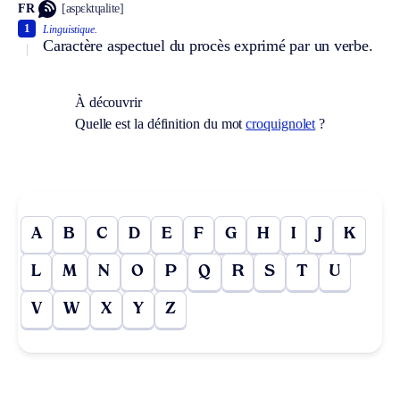
FR
[aspɛktɥalite]
1
Linguistique.
Caractère aspectuel du procès exprimé par un verbe.
À découvrir
Quelle est la définition du mot
croquignolet
?
A
B
C
D
E
F
G
H
I
J
K
L
M
N
O
P
Q
R
S
T
U
V
W
X
Y
Z