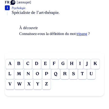
FR
[aʀteʀapøt]
1
Psychologie.
Spécialiste de l’art-thérapie.
À découvrir
Connaissez-vous la définition du mot
tripang
?
A
B
C
D
E
F
G
H
I
J
K
L
M
N
O
P
Q
R
S
T
U
V
W
X
Y
Z