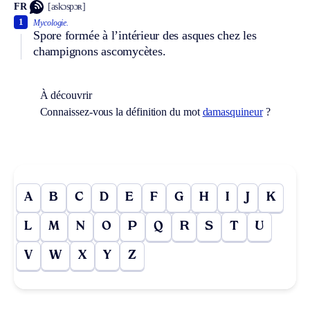
FR
[askɔspɔʀ]
1
Mycologie.
Spore formée à l’intérieur des asques chez les
champignons ascomycètes.
À découvrir
Connaissez-vous la définition du mot
damasquineur
?
A
B
C
D
E
F
G
H
I
J
K
L
M
N
O
P
Q
R
S
T
U
V
W
X
Y
Z