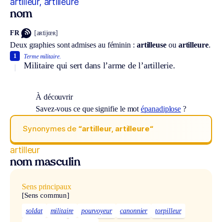
artilleur, artilleure
nom
FR
[aʀtijœʀ]
Deux graphies sont admises au féminin :
artilleuse
ou
artilleure
.
1
Terme militaire.
Militaire qui sert dans l’arme de l’artillerie.
À découvrir
Savez-vous ce que signifie le mot
épanadiplose
?
Synonymes de
“artilleur, artilleure“
artilleur
nom masculin
Sens principaux
[Sens commun]
soldat
militaire
pourvoyeur
canonnier
torpilleur