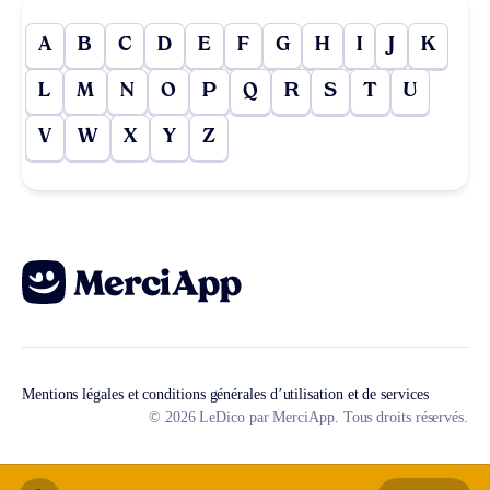
A
B
C
D
E
F
G
H
I
J
K
L
M
N
O
P
Q
R
S
T
U
V
W
X
Y
Z
Mentions légales et conditions générales d’utilisation et de services
© 2026 LeDico par MerciApp. Tous droits réservés.