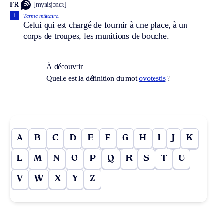
FR
[mynisjɔnɛʀ]
1
Terme militaire.
Celui qui est chargé de fournir à une place, à un
corps de troupes, les munitions de bouche.
À découvrir
Quelle est la définition du mot
ovotestis
?
A
B
C
D
E
F
G
H
I
J
K
L
M
N
O
P
Q
R
S
T
U
V
W
X
Y
Z