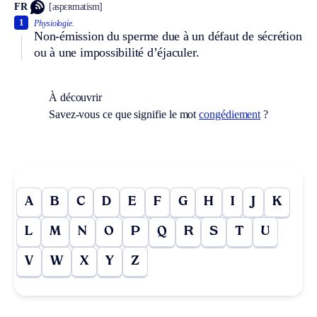
FR
[aspɛʀmatism]
1
Physiologie.
Non-émission du sperme due à un défaut de sécrétion
ou à une impossibilité d’éjaculer.
À découvrir
Savez-vous ce que signifie le mot
congédiement
?
A
B
C
D
E
F
G
H
I
J
K
L
M
N
O
P
Q
R
S
T
U
V
W
X
Y
Z