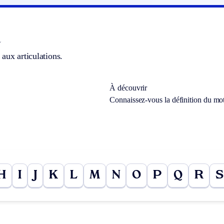
]
aux articulations.
À découvrir
Connaissez-vous la définition du mo
H
I
J
K
L
M
N
O
P
Q
R
S