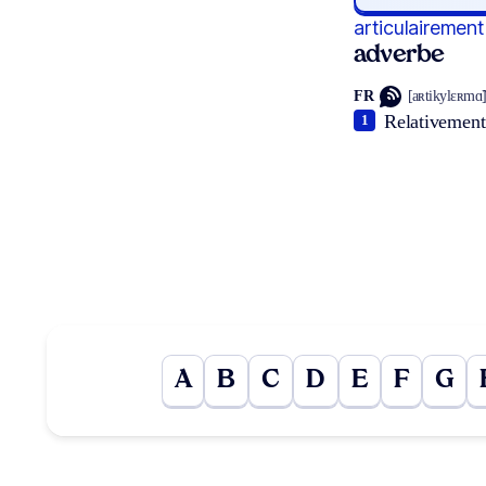
articulairement
adverbe
FR
[aʀtikylɛʀmɑ̃
Relativement 
1
A
B
C
D
E
F
G