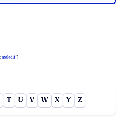
t
maladif
?
T
U
V
W
X
Y
Z