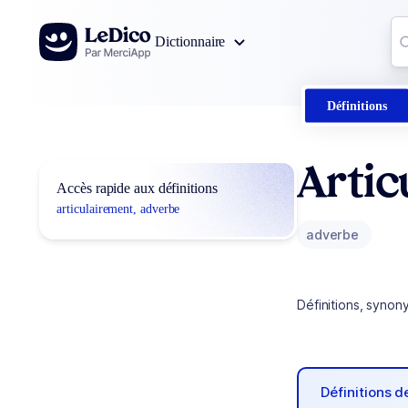
Aller au contenu
Co
Dictionnaire
0
r
Définitions
Artic
Accès rapide aux définitions
articulairement, adverbe
adverbe
Définitions, synon
Définitions 