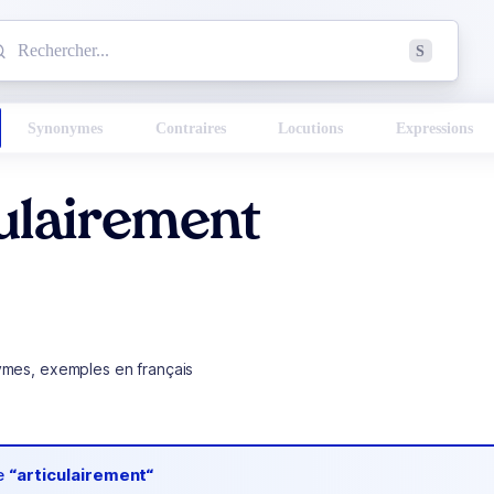
mmencez à chercher un mot dans le dictionnaire :
S
esults found.
Synonymes
Contraires
Locutions
Expressions
ulairement
ymes, exemples en français
de
“articulairement“