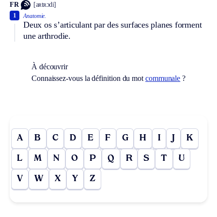
FR
[aʀtʀɔdi]
1
Anatomie.
Deux os s’articulant par des surfaces planes forment
une arthrodie.
À découvrir
Connaissez-vous la définition du mot
communale
?
A
B
C
D
E
F
G
H
I
J
K
L
M
N
O
P
Q
R
S
T
U
V
W
X
Y
Z