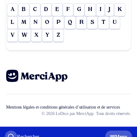
A
B
C
D
E
F
G
H
I
J
K
L
M
N
O
P
Q
R
S
T
U
V
W
X
Y
Z
Mentions légales et conditions générales d’utilisation et de services
© 2026 LeDico par MerciApp. Tous droits réservés.
Rechercher
Menu