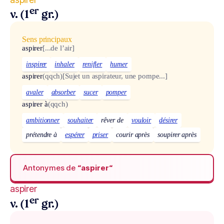
er
v. (1
gr.)
Sens principaux
aspirer
[...de l’air]
inspirer
inhaler
renifler
humer
aspirer
(qqch)
[Sujet un aspirateur, une pompe...]
avaler
absorber
sucer
pomper
aspirer à
(qqch)
ambitionner
souhaiter
rêver de
vouloir
désirer
prétendre à
espérer
priser
courir après
soupirer après
Antonymes de
“aspirer“
aspirer
er
v. (1
gr.)