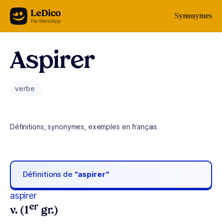
Aller au contenu
Synonymes
Aspirer
verbe
Définitions, synonymes, exemples en français
Définitions de
“aspirer“
aspirer
er
v. (1
gr.)