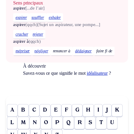
Sens principaux
aspirer
[...de l’air]
expirer
souffler
exhaler
aspirer
(qqch)
[Sujet un aspirateur, une pompe...]
cracher
rejeter
aspirer à
(qqch)
mépriser
négliger
renoncer à
dédaigner
faire fi de
À découvrir
Savez-vous ce que signifie le mot
idéalisateur
?
A
B
C
D
E
F
G
H
I
J
K
L
M
N
O
P
Q
R
S
T
U