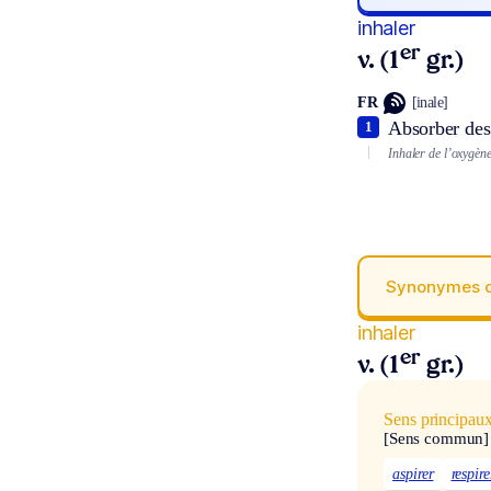
inhaler
er
v. (1
gr.)
FR
[inale]
Absorber des 
1
Inhaler de l’oxygène
Synonymes 
inhaler
er
v. (1
gr.)
Sens principau
[Sens commun]
aspirer
respire