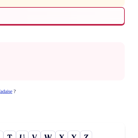
fadaise
?
T
U
V
W
X
Y
Z