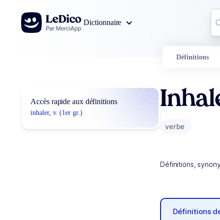
Aller au contenu
Co
Dictionnaire
0
r
Définitions
Inhal
Accès rapide aux définitions
inhaler, v. (1er gr.)
verbe
Définitions, synon
Définitions 