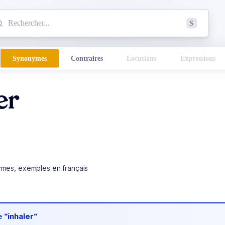
mmencez à chercher un mot dans le dictionnaire :
S
esults found.
Synonymes
Contraires
Locutions
Expressions
er
ymes, exemples en français
de
“inhaler“