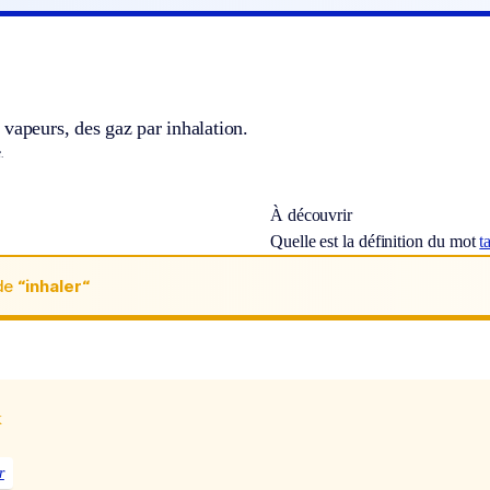
vapeurs, des gaz par inhalation.
.
À découvrir
Quelle est la définition du mot
t
de
“inhaler“
x
r