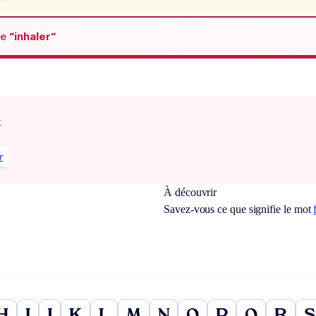
de
“inhaler“
x
r
À découvrir
Savez-vous ce que signifie le mot
H
I
J
K
L
M
N
O
P
Q
R
S