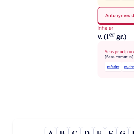
Antonymes 
inhaler
er
v. (1
gr.)
Sens principau
[Sens commun]
exhaler
expire
A
B
C
D
E
F
G