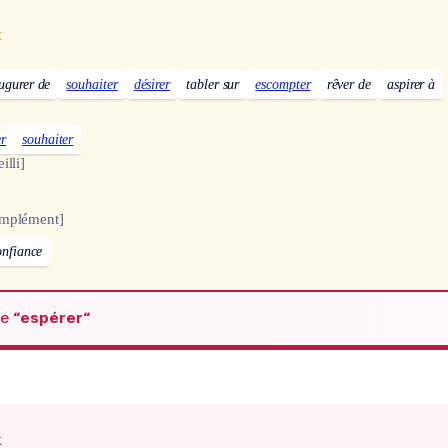
x
ugurer de
souhaiter
désirer
tabler sur
escompter
rêver de
aspirer à
r
souhaiter
illi]
omplément]
onfiance
de
“espérer“
x