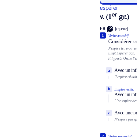
espérer
er
v. (1
gr.)
FR
[ɛspeʀe]
1
Verbe transitif.
Considérer c
J’espère le revoir un
Ellipt
Espérer qqn,
P. hyperb.
On ne l’e
Avec un inf
a
Il espère réussir
b
Emploi vieilli.
Avec un infi
L’on espère de vi
Avec une pr
c
N’espère pas qu
2
Verbe intransitif.