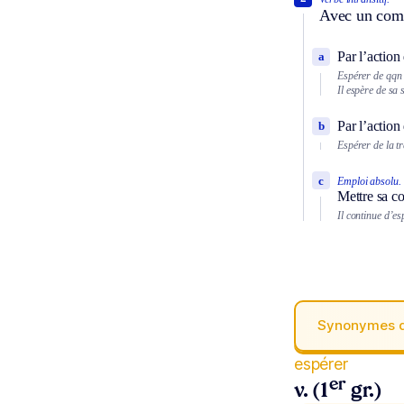
Avec un comp
Par l’action
a
Espérer de qqn 
Il espère de sa 
Par l’action
b
Espérer de la t
c
Emploi absolu.
Mettre sa co
Il continue d’es
Synonymes 
espérer
er
v. (1
gr.)