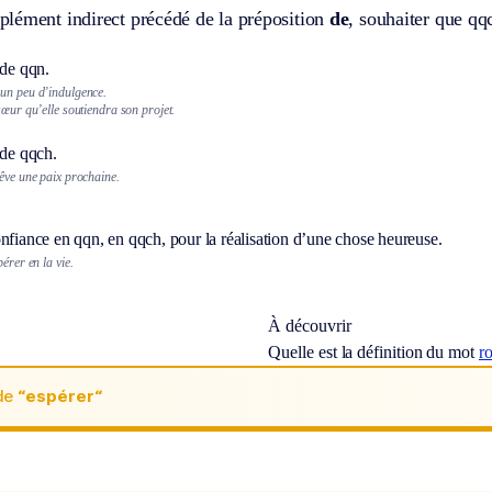
lément indirect précédé de la préposition
de
, souhaiter que qq
 de qqn.
un peu d’indulgence.
sœur qu’elle soutiendra son projet.
 de qqch.
rêve une paix prochaine.
nfiance en qqn, en qqch, pour la réalisation d’une chose heureuse.
pérer en la vie.
À découvrir
Quelle est la définition du mot
r
de
“espérer“