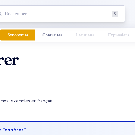
mmencez à chercher un mot dans le dictionnaire :
S
esults found.
Synonymes
Contraires
Locutions
Expressions
rer
ymes, exemples en français
de
“espérer“