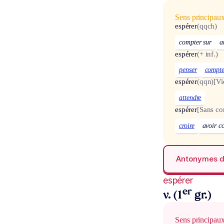
Sens principau
espérer
(qqch)
compter sur
a
espérer
(+ inf.)
penser
compte
espérer
(qqn)
[Vie
attendre
espérer
[Sans c
croire
avoir c
Antonymes 
espérer
er
v. (1
gr.)
Sens principau