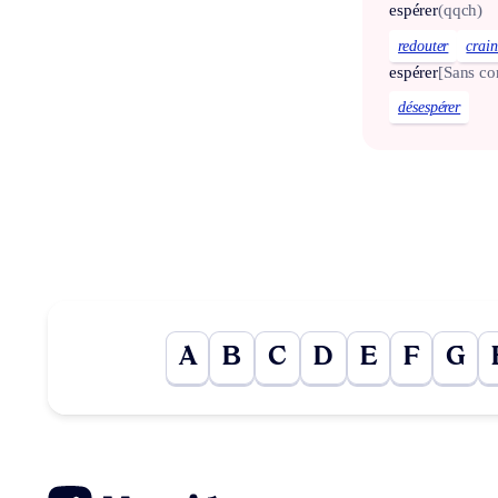
espérer
(qqch)
redouter
crain
espérer
[Sans c
désespérer
A
B
C
D
E
F
G