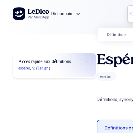
Aller au contenu
Co
Dictionnaire
0
r
Définitions
Espé
Accès rapide aux définitions
espérer, v. (1er gr.)
verbe
Définitions, synon
Définitions 