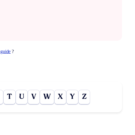
t
guide
?
T
U
V
W
X
Y
Z