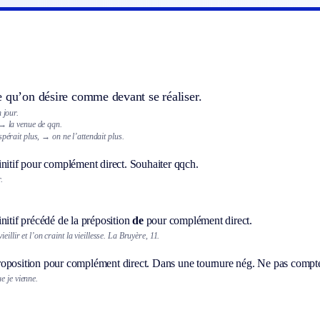
e qu’on désire comme devant se réaliser.
 jour.
→ la venue de qqn.
spérait plus,
→ on ne l’attendait plus.
initif pour complément direct. Souhaiter qqch.
.
nitif précédé de la préposition
de
pour complément direct.
eillir et l’on craint la vieillesse. La Bruyère, 11.
oposition pour complément direct.
Dans une tournure nég.
Ne pas compte
e je vienne.