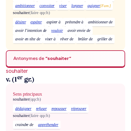
ambitionner
convoiter
viser
lorgner
guigner
[Fam.]
souhaiter
(faire qqch)
désirer
espérer
aspirer à
prétendre à
ambitionner de
avoir l’intention de
vouloir
avoir envie de
avoir en tête de
viser à
rêver de
brûler de
griller de
Antonymes de
“souhaiter“
souhaiter
er
v. (1
gr.)
Sens principaux
souhaiter
(qqch)
dédaigner
refuser
repousser
réprouver
souhaiter
(faire qqch)
craindre de
appréhender