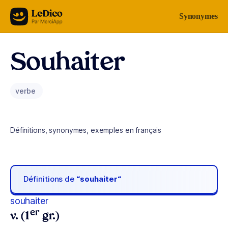
Aller au contenu
Synonymes
Souhaiter
verbe
Définitions, synonymes, exemples en français
Définitions de
“souhaiter“
souhaiter
er
v. (1
gr.)