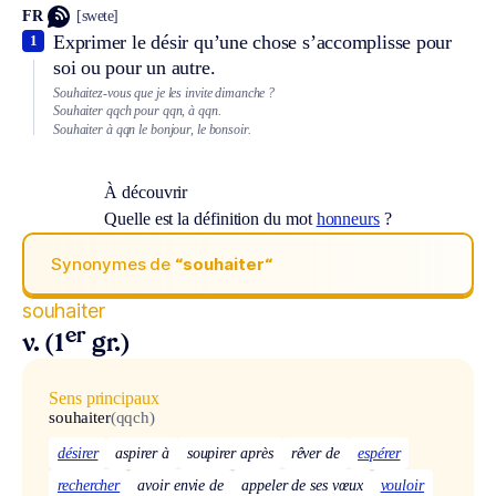
FR
[swete]
Exprimer le désir qu’une chose s’accomplisse pour
1
soi ou pour un autre.
Souhaitez-vous que je les invite dimanche ?
Souhaiter qqch pour qqn, à qqn.
Souhaiter à qqn le bonjour, le bonsoir.
À découvrir
Quelle est la définition du mot
honneurs
?
Synonymes de
“souhaiter“
souhaiter
er
v. (1
gr.)
Sens principaux
souhaiter
(qqch)
désirer
aspirer à
soupirer après
rêver de
espérer
rechercher
avoir envie de
appeler de ses vœux
vouloir