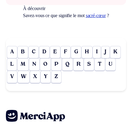
À découvrir
Savez-vous ce que signifie le mot
sacré-cœur
?
A
B
C
D
E
F
G
H
I
J
K
L
M
N
O
P
Q
R
S
T
U
V
W
X
Y
Z