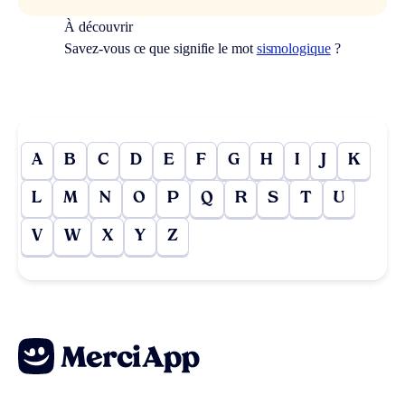
À découvrir
Savez-vous ce que signifie le mot
sismologique
?
A
B
C
D
E
F
G
H
I
J
K
L
M
N
O
P
Q
R
S
T
U
V
W
X
Y
Z