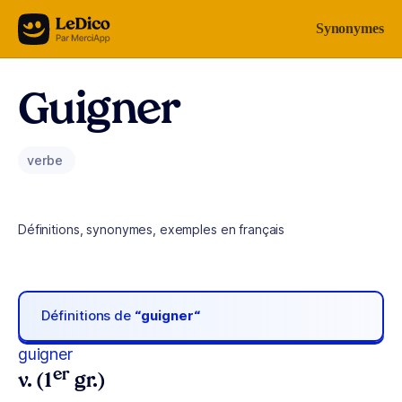
Aller au contenu
Synonymes
Guigner
verbe
Définitions, synonymes, exemples en français
Définitions de
“guigner“
guigner
er
v. (1
gr.)