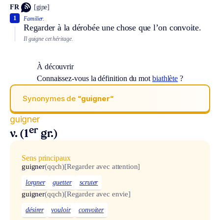
FR
[giɲe]
1
Familier.
Regarder à la dérobée une chose que l’on convoite.
Il guigne cet héritage.
À découvrir
Connaissez-vous la définition du mot
biathlète
?
Synonymes de
“guigner“
guigner
er
v. (1
gr.)
Sens principaux
guigner
(qqch)
[Regarder avec attention]
lorgner
guetter
scruter
guigner
(qqch)
[Regarder avec envie]
désirer
vouloir
convoiter