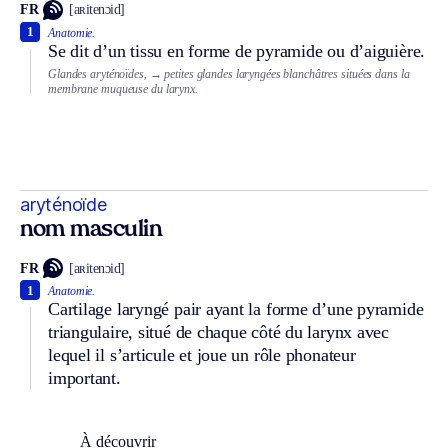
FR
[aʀitenɔid]
1
Anatomie.
Se dit d’un tissu en forme de pyramide ou d’aiguière.
Glandes aryténoïdes,
→ petites glandes laryngées blanchâtres situées dans la
membrane muqueuse du larynx.
aryténoïde
nom masculin
FR
[aʀitenɔid]
1
Anatomie.
Cartilage laryngé pair ayant la forme d’une pyramide
triangulaire, situé de chaque côté du larynx avec
lequel il s’articule et joue un rôle phonateur
important.
À découvrir