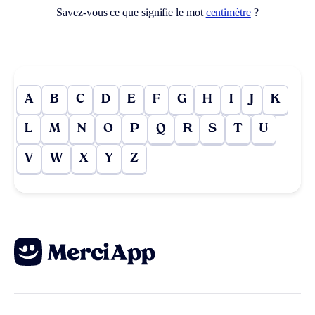
Savez-vous ce que signifie le mot
centimètre
?
A
B
C
D
E
F
G
H
I
J
K
L
M
N
O
P
Q
R
S
T
U
V
W
X
Y
Z