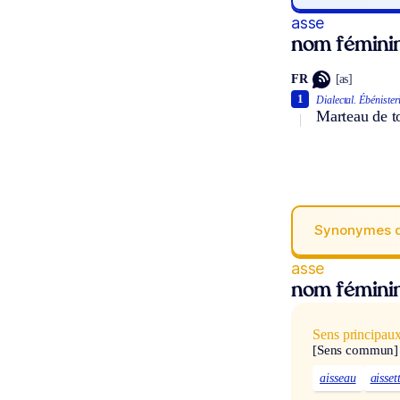
asse
nom fémini
FR
[as]
1
Dialectal.
Ébénister
Marteau de to
Synonymes 
asse
nom fémini
Sens principau
[Sens commun]
aisseau
aisset