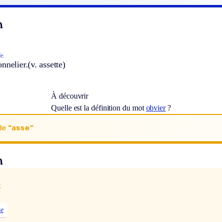
n
ie.
nnelier.
(v. assette)
À découvrir
Quelle est la définition du mot
obvier
?
de
“asse“
n
x
te