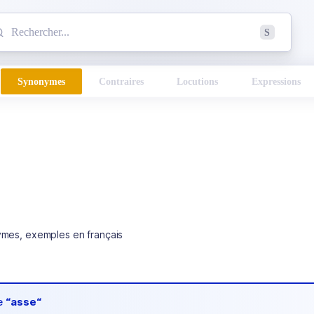
mmencez à chercher un mot dans le dictionnaire :
S
esults found.
Synonymes
Contraires
Locutions
Expressions
ymes, exemples en français
de
“asse“