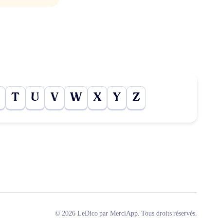
T
U
V
W
X
Y
Z
© 2026 LeDico par MerciApp. Tous droits réservés.