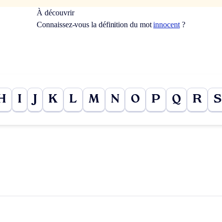
À découvrir
Connaissez-vous la définition du mot
innocent
?
H
I
J
K
L
M
N
O
P
Q
R
S