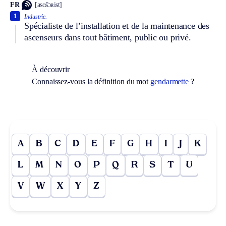
FR
[asɑ̃sɔʀist]
1
Industrie.
Spécialiste de l’installation et de la maintenance des
ascenseurs dans tout bâtiment, public ou privé.
À découvrir
Connaissez-vous la définition du mot
gendarmette
?
A
B
C
D
E
F
G
H
I
J
K
L
M
N
O
P
Q
R
S
T
U
V
W
X
Y
Z