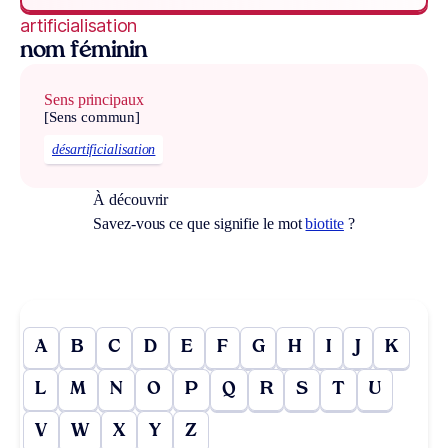
artificialisation
nom féminin
Sens principaux
[Sens commun]
désartificialisation
À découvrir
Savez-vous ce que signifie le mot
biotite
?
A
B
C
D
E
F
G
H
I
J
K
L
M
N
O
P
Q
R
S
T
U
V
W
X
Y
Z